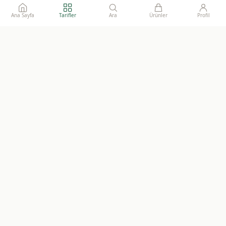
Ana Sayfa
Tarifler
Ara
Ürünler
Profil
Ailelerimize gönül rahatlığı ile sunacağımız, katkısız, doğal ve
sürdürülebilir gıdaların adresi.