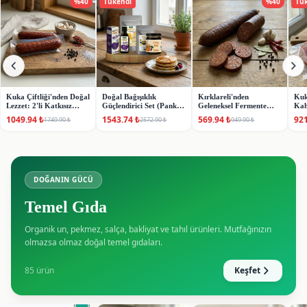
%
40
Tükendi
%
40
Tü
Kuka Çiftliği'nden Doğal
Doğal Bağışıklık
Kırklareli'nden
Kuk
Lezzet: 2'li Katkısız
Güçlendirici Set (Pankek
Geleneksel Fermente
Kah
Fermente Sucuk Paketi
🌿
Hediyeli)
Sucuk (195-215g)
Set
1049.94
₺
1543.74
₺
569.94
₺
921
1749.90
₺
2572.90
₺
949.90
₺
Tra
DOĞANIN GÜCÜ
Temel Gıda
Organik un, pekmez, salça, bakliyat ve tahıl ürünleri. Mutfağınızın
olmazsa olmaz doğal temel gıdaları.
85
ürün
Keşfet