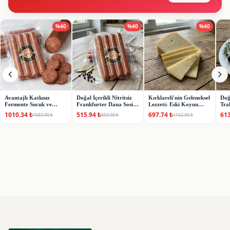
%
40
%
40
%
40
Avantajlı Katkısız
Doğal İçerikli Nitritsiz
Kırklareli'nin Geleneksel
Doğ
Fermente Sucuk ve
Frankfurter Dana Sosis
Lezzeti: Eski Koyun
Tra
Frankfurter Dana Sosis
(220-240 gr)
Kaşar Peyniri (400-
(65
1010.34
₺
515.94
₺
697.74
₺
613
1683.90
₺
859.90
₺
1162.90
₺
Seti
500gr)