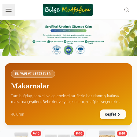
🍝
EL YAPIMI LEZZETLER
Makarnalar
Tam buğday, sebzeli ve geleneksel tariflerle hazırlanmış katkısız
makarna çeşitleri. Bebekler ve yetişkinler için sağlıklı seçenekler.
46
ürün
Keşfet
%
40
%
40
%
40