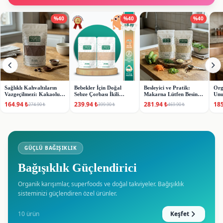
%
40
%
40
%
40
Sağlıklı Kahvaltıların
Bebekler İçin Doğal
Besleyici ve Pratik:
Org
Vazgeçilmezi: Kakaolu
Sebze Çorbası İkili
Makarna Lütfen Besin
Unu
Keçiboynuzlu Pankek
💪
Paket: Kereviz &
Mayalı Sebzeli Mücver
ve 
164.94
₺
239.94
₺
281.94
₺
185
274.90
₺
399.90
₺
469.90
₺
Karışımı (235g)
Brokoli Lezzeti
Karışımı 2'li Paket
GÜÇLÜ BAĞIŞIKLIK
Bağışıklık Güçlendirici
Organik karışımlar, superfoods ve doğal takviyeler. Bağışıklık
sisteminizi güçlendiren özel ürünler.
10
ürün
Keşfet