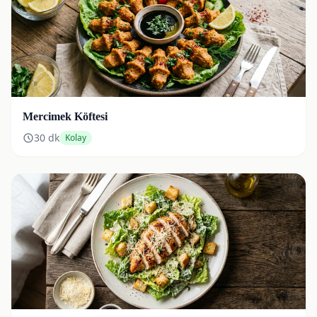
Mercimek Köftesi
30
dk
Kolay