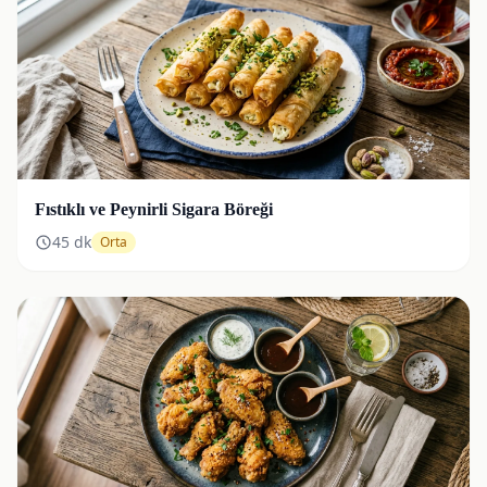
Fıstıklı ve Peynirli Sigara Böreği
45
dk
Orta