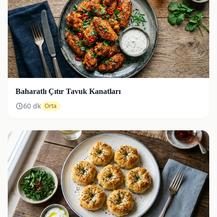
Baharatlı Çıtır Tavuk Kanatları
60
dk
Orta