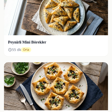
Peynirli Mini Börekler
55
dk
Orta