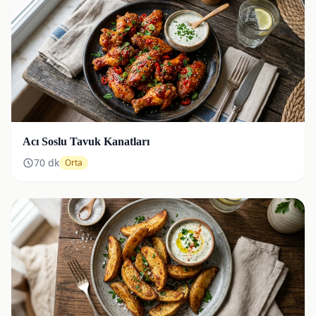
Acı Soslu Tavuk Kanatları
70
dk
Orta