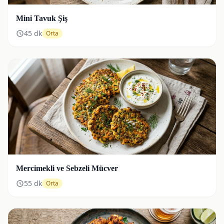
Mini Tavuk Şiş
45
dk
Orta
Mercimekli ve Sebzeli Mücver
55
dk
Orta