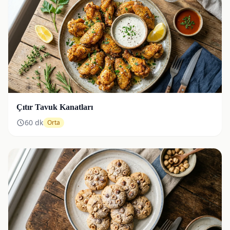
Çıtır Tavuk Kanatları
60
dk
Orta