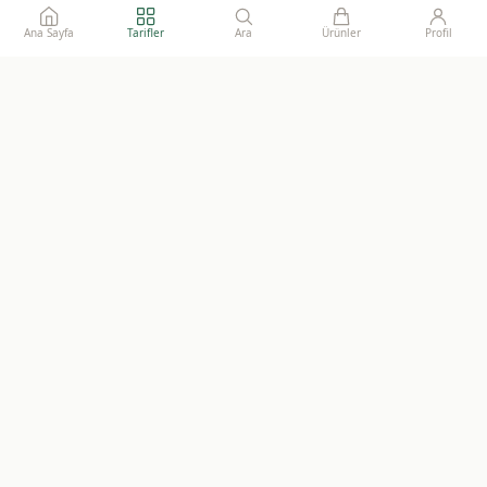
Ana Sayfa
Tarifler
Ara
Ürünler
Profil
Ailelerimize gönül rahatlığı ile sunacağımız, katkısız, doğal ve
sürdürülebilir gıdaların adresi.