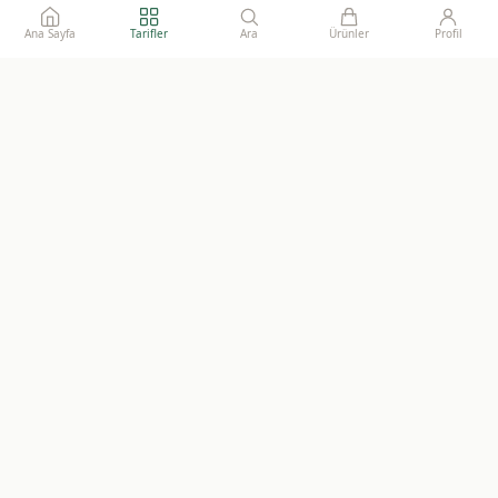
Ana Sayfa
Tarifler
Ara
Ürünler
Profil
Ailelerimize gönül rahatlığı ile sunacağımız, katkısız, doğal ve
sürdürülebilir gıdaların adresi.