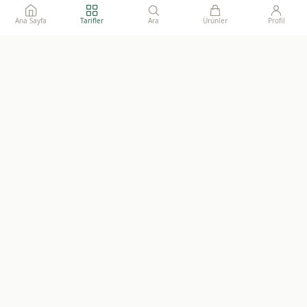
Ana Sayfa
Tarifler
Ara
Ürünler
Profil
Ailelerimize gönül rahatlığı ile sunacağımız, katkısız, doğal ve
sürdürülebilir gıdaların adresi.