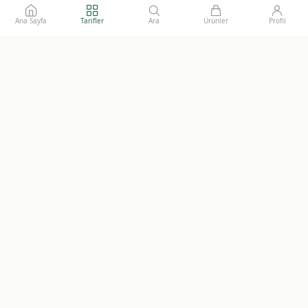
Ana Sayfa
Tarifler
Ara
Ürünler
Profil
Ailelerimize gönül rahatlığı ile sunacağımız, katkısız, doğal ve
sürdürülebilir gıdaların adresi.