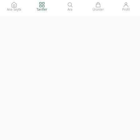
Ana Sayfa
Tarifler
Ara
Ürünler
Profil
Ailelerimize gönül rahatlığı ile sunacağımız, katkısız, doğal ve
sürdürülebilir gıdaların adresi.