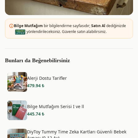
Bilge Mutfağım
bir bilgilendirme sayfasıdır;
Satın Al
dediğinizde
yönlendirileceksiniz. Güvenle satın alabilirsiniz.
Bunları da Beğenebilirsiniz
Alerji Dostu Tarifler
479.94
₺
Bilge Mutfağım Serisi I ve ll
445.74
₺
DiyToy Tummy Time Zeka Kartları Güvenli Bebek
Aynası (0-12 Ay)