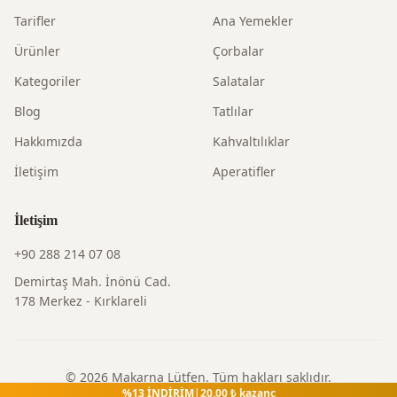
Tarifler
Ana Yemekler
Ürünler
Çorbalar
Kategoriler
Salatalar
Blog
Tatlılar
Hakkımızda
Kahvaltılıklar
İletişim
Aperatifler
İletişim
+90 288 214 07 08
Demirtaş Mah. İnönü Cad.
178 Merkez - Kırklareli
©
2026
Makarna Lütfen
. Tüm hakları saklıdır.
%
13
İNDİRİM
|
20.00
₺ kazanç
Gizlilik Politikası
|
Kullanım Şartları
|
İade Politikası