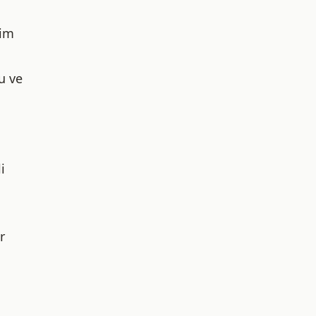
tim
u ve
i
r