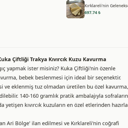
Kırklareli'nin Geleneks
697.74
₺
 Kuka Çiftliği Trakya Kıvırcık Kuzu Kavurma
gıç yapmak ister misiniz? Kuka Çiftliği'nin özenle
Kavurma, bebek beslenmesi için ideal bir seçenektir.
i ve eklenmiş tuz olmadan üretilen bu özel kavurma
dilebilir. 140-160 gramlık pratik ambalajıyla sofraların
a yetişen kıvırcık kuzuların en özel etlerinden hazırlan
n Ari Bölge' ilan edilmesi ve Kırklareli'nin coğrafi