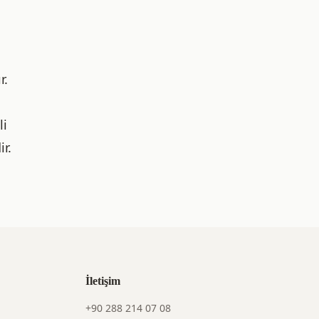
r.
li
r.
İletişim
+90 288 214 07 08