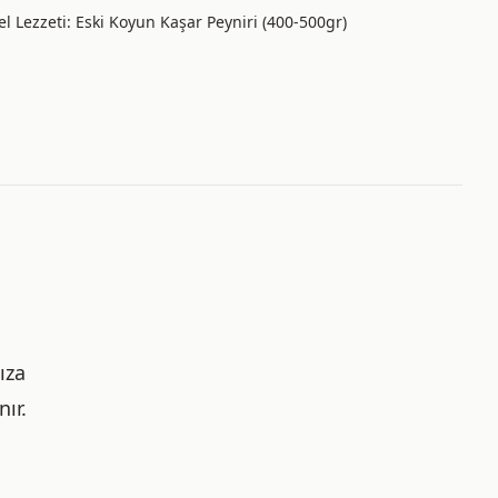
el Lezzeti: Eski Koyun Kaşar Peyniri (400-500gr)
,
ıza
ır.