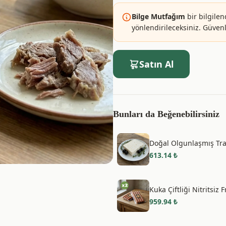
Bilge Mutfağım
bir bilgilen
yönlendirileceksiniz. Güvenle
Satın Al
Bunları da Beğenebilirsiniz
Doğal Olgunlaşmış Trak
613.14
₺
Kuka Çiftliği Nitritsiz 
959.94
₺