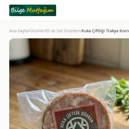
Ana Sayfa
/
Ürünler
/
Et ve Süt Ürünleri
/
Kuka Çiftliği Trakya Kıv