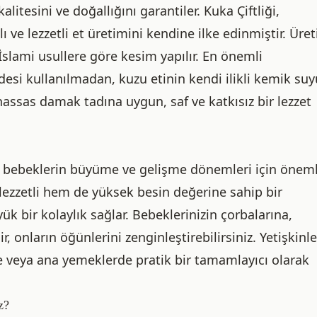
alitesini ve doğallığını garantiler. Kuka Çiftliği,
ı ve lezzetli et üretimini kendine ilke edinmiştir. Üre
 İslami usullere göre kesim yapılır. En önemli
ddesi kullanılmadan, kuzu etinin kendi ilikli kemik suy
hassas damak tadına uygun, saf ve katkısız bir lezzet
 ve bebeklerin büyüme ve gelişme dönemleri için öneml
lezzetli hem de yüksek besin değerine sahip bir
yük bir kolaylık sağlar. Bebeklerinizin çorbalarına,
, onların öğünlerini zenginleştirebilirsiniz. Yetişkinle
de veya ana yemeklerde pratik bir tamamlayıcı olarak
z?