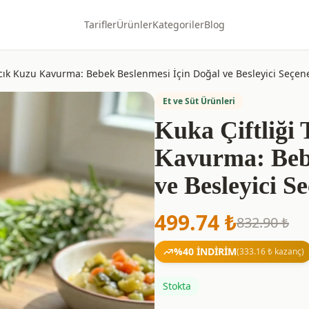
Tarifler
Ürünler
Kategoriler
Blog
ırcık Kuzu Kavurma: Bebek Beslenmesi İçin Doğal ve Besleyici Seçen
Et ve Süt Ürünleri
Kuka Çiftliği
Kavurma: Bebe
ve Besleyici S
499.74
₺
832.90
₺
%
40
İNDİRİM
(
333.16
₺ kazanç)
Stokta