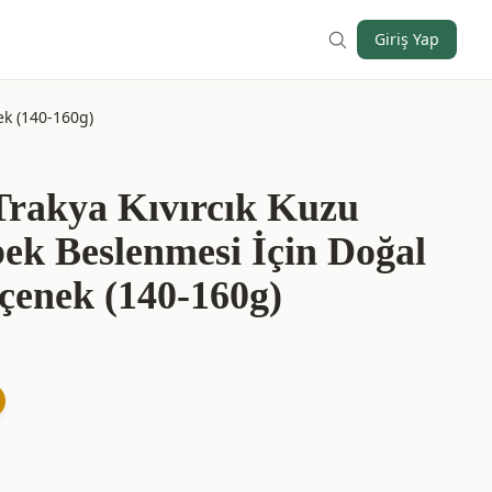
Giriş Yap
ek (140-160g)
 Trakya Kıvırcık Kuzu
k Beslenmesi İçin Doğal
eçenek (140-160g)