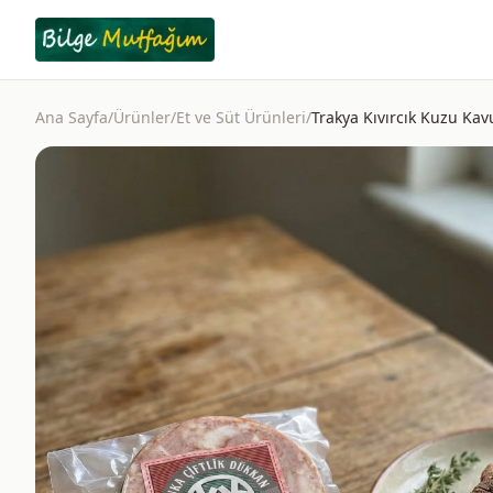
Ana Sayfa
/
Ürünler
/
Et ve Süt Ürünleri
/
Trakya Kıvırcık Kuzu Ka