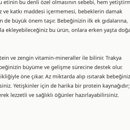
uzu etinin bu denli özel olmasının sebebi, hem yetiştir
tuz ve katkı maddesi içermemesi, bebeklerin damak
in de büyük önem taşır. Bebeğinizin ilk ek gıdalarına,
la ekleyebileceğiniz bu ürün, onlara erken yaşta doğa
ein ve zengin vitamin-mineraller ile bilinir. Trakya
ebeğinizin büyüme ve gelişme sürecine destek olur.
liğiyle öne çıkar. Az miktarda alıp ısıtarak bebeğini
niz. Yetişkinler için de harika bir protein kaynağıdır;
k lezzetli ve sağlıklı öğünler hazırlayabilirsiniz.