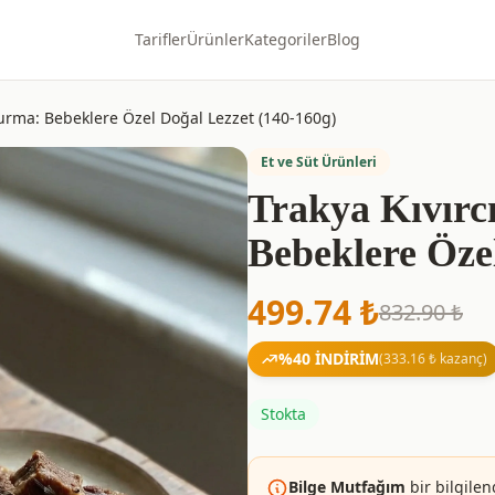
Tarifler
Ürünler
Kategoriler
Blog
vurma: Bebeklere Özel Doğal Lezzet (140-160g)
Et ve Süt Ürünleri
Trakya Kıvır
Bebeklere Öze
499.74
₺
832.90
₺
%
40
İNDİRİM
(
333.16
₺ kazanç)
Stokta
Bilge Mutfağım
bir bilgilen