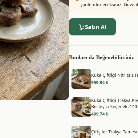
yönlendirileceksiniz. Güvenle
Satın Al
Bunları da Beğenebilirsiniz
Kuka Çiftliği Nitritsiz 
959.94
₺
Kuka Çiftliği Trakya K
Besleyici Seçenek (140
499.74
₺
Çiftçiler Trakya Tam Ya