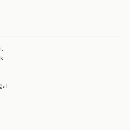
i,
ek
ğal