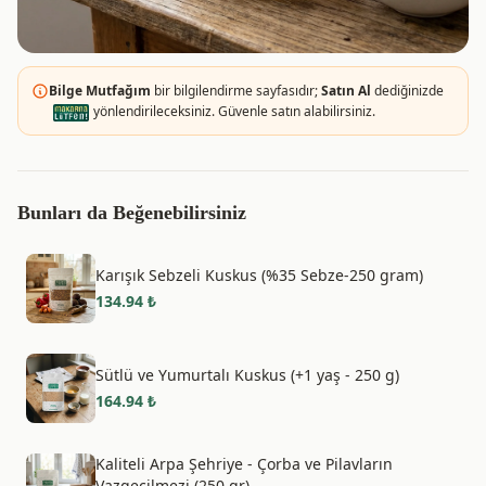
Bilge Mutfağım
bir bilgilendirme sayfasıdır;
Satın Al
dediğinizde
yönlendirileceksiniz. Güvenle satın alabilirsiniz.
Bunları da Beğenebilirsiniz
Karışık Sebzeli Kuskus (%35 Sebze-250 gram)
134.94
₺
Sütlü ve Yumurtalı Kuskus (+1 yaş - 250 g)
164.94
₺
Kaliteli Arpa Şehriye - Çorba ve Pilavların
Vazgeçilmezi (250 gr)