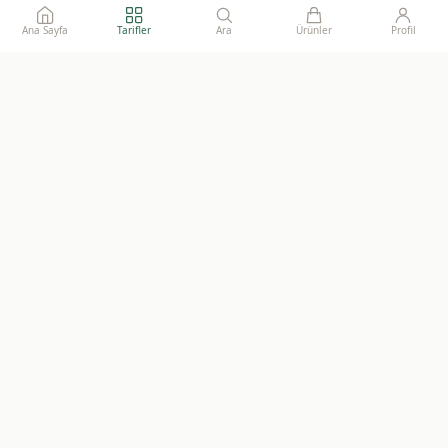
Ana Sayfa
Tarifler
Ara
Ürünler
Profil
Ailelerimize gönül rahatlığı ile sunacağımız, katkısız, doğal ve
sürdürülebilir gıdaların adresi.