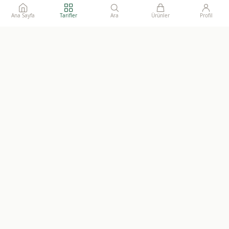
Ana Sayfa
Tarifler
Ara
Ürünler
Profil
Ailelerimize gönül rahatlığı ile sunacağımız, katkısız, doğal ve
sürdürülebilir gıdaların adresi.