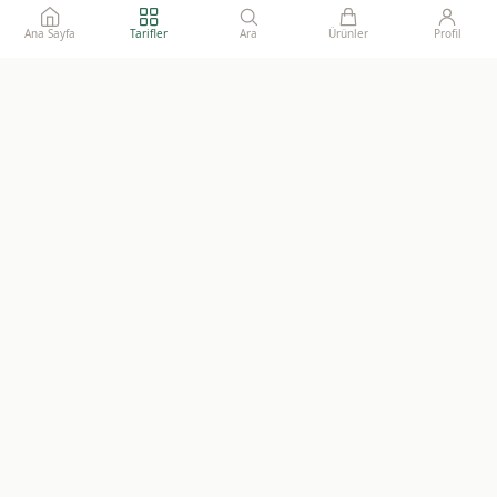
Ana Sayfa
Tarifler
Ara
Ürünler
Profil
Ailelerimize gönül rahatlığı ile sunacağımız, katkısız, doğal ve
sürdürülebilir gıdaların adresi.