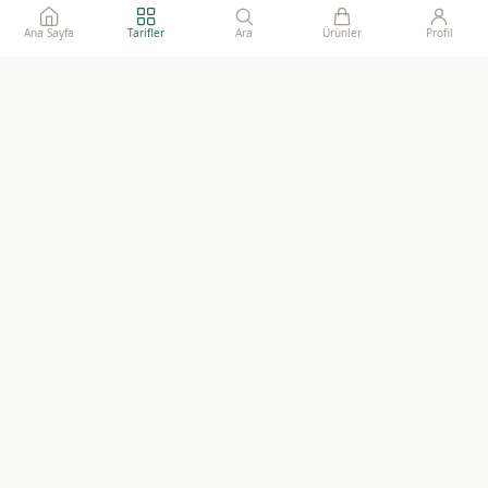
Ana Sayfa
Tarifler
Ara
Ürünler
Profil
Ailelerimize gönül rahatlığı ile sunacağımız, katkısız, doğal ve
sürdürülebilir gıdaların adresi.