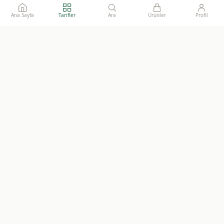
Ana Sayfa
Tarifler
Ara
Ürünler
Profil
Ailelerimize gönül rahatlığı ile sunacağımız, katkısız, doğal ve
sürdürülebilir gıdaların adresi.