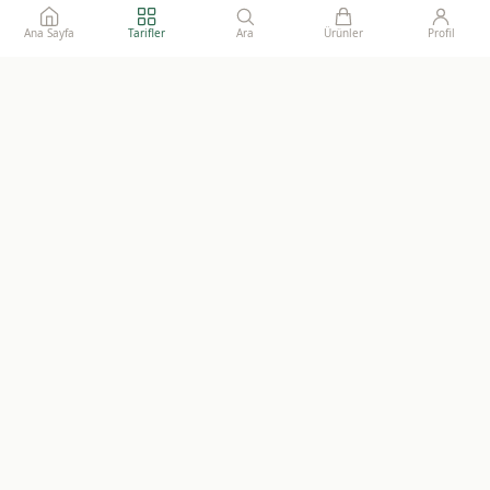
Ana Sayfa
Tarifler
Ara
Ürünler
Profil
Ailelerimize gönül rahatlığı ile sunacağımız, katkısız, doğal ve
sürdürülebilir gıdaların adresi.