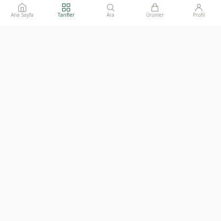
Ana Sayfa
Tarifler
Ara
Ürünler
Profil
Ailelerimize gönül rahatlığı ile sunacağımız, katkısız, doğal ve
sürdürülebilir gıdaların adresi.