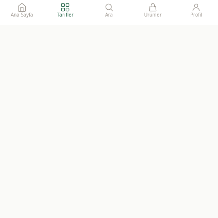
Ana Sayfa
Tarifler
Ara
Ürünler
Profil
Ailelerimize gönül rahatlığı ile sunacağımız, katkısız, doğal ve
sürdürülebilir gıdaların adresi.