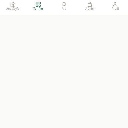
Ana Sayfa
Tarifler
Ara
Ürünler
Profil
Ailelerimize gönül rahatlığı ile sunacağımız, katkısız, doğal ve
sürdürülebilir gıdaların adresi.