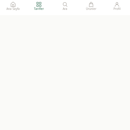
Ana Sayfa
Tarifler
Ara
Ürünler
Profil
Ailelerimize gönül rahatlığı ile sunacağımız, katkısız, doğal ve
sürdürülebilir gıdaların adresi.