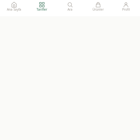
Ana Sayfa
Tarifler
Ara
Ürünler
Profil
Ailelerimize gönül rahatlığı ile sunacağımız, katkısız, doğal ve
sürdürülebilir gıdaların adresi.