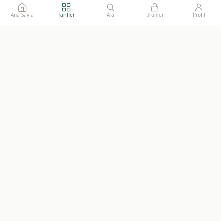
Ana Sayfa
Tarifler
Ara
Ürünler
Profil
Ailelerimize gönül rahatlığı ile sunacağımız, katkısız, doğal ve
sürdürülebilir gıdaların adresi.