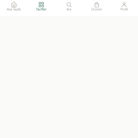
Ana Sayfa
Tarifler
Ara
Ürünler
Profil
Ailelerimize gönül rahatlığı ile sunacağımız, katkısız, doğal ve
sürdürülebilir gıdaların adresi.