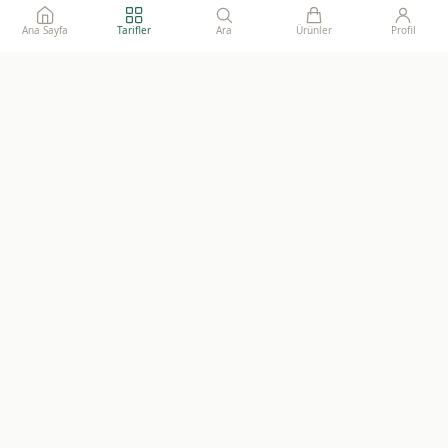
Ana Sayfa
Tarifler
Ara
Ürünler
Profil
Ailelerimize gönül rahatlığı ile sunacağımız, katkısız, doğal ve
sürdürülebilir gıdaların adresi.