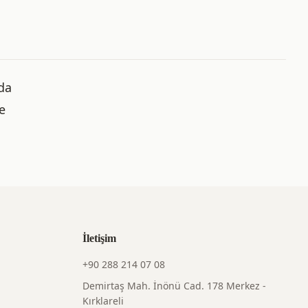
mda
e
İletişim
+90 288 214 07 08
Demirtaş Mah. İnönü Cad. 178 Merkez -
Kırklareli