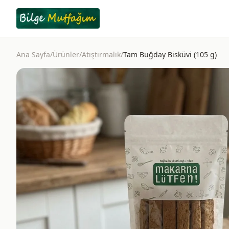
Ana Sayfa
/
Ürünler
/
Atıştırmalık
/
Tam Buğday Bisküvi (105 g)