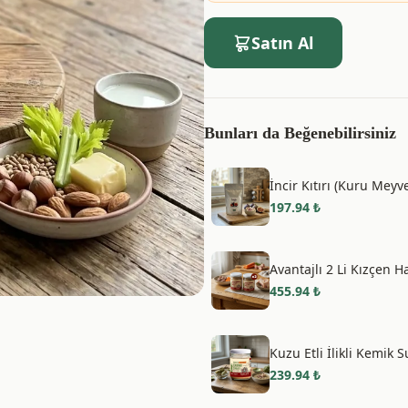
Satın Al
Bunları da Beğenebilirsiniz
İncir Kıtırı (Kuru Mey
197.94
₺
Avantajlı 2 Li Kızçen H
455.94
₺
Kuzu Etli İlikli Kemik
239.94
₺