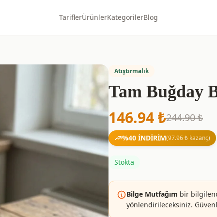
Tarifler
Ürünler
Kategoriler
Blog
Atıştırmalık
Tam Buğday Bi
146.94
₺
244.90
₺
%
40
İNDİRİM
(
97.96
₺ kazanç)
Stokta
Bilge Mutfağım
bir bilgilen
yönlendirileceksiniz. Güvenle