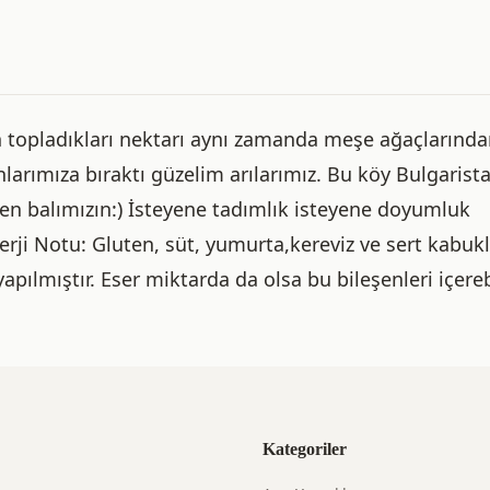
n topladıkları nektarı aynı zamanda meşe ağaçlarınd
anlarımıza bıraktı güzelim arılarımız. Bu köy Bulgarist
n balımızın:) İsteyene tadımlık isteyene doyumluk
erji Notu: Gluten, süt, yumurta,kereviz ve sert kabuk
ılmıştır. Eser miktarda da olsa bu bileşenleri içerebi
Kategoriler