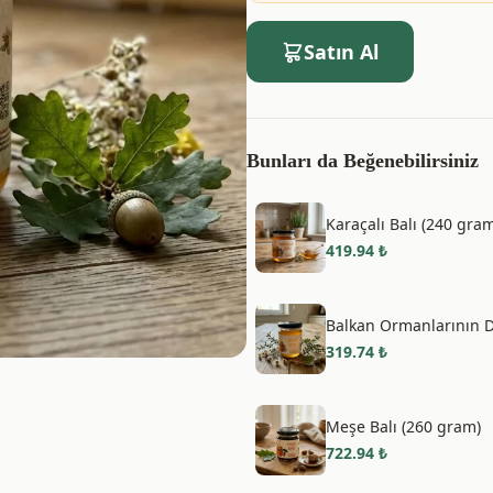
Satın Al
Bunları da Beğenebilirsiniz
Karaçalı Balı (240 gra
419.94
₺
Balkan Ormanlarının Do
319.74
₺
Meşe Balı (260 gram)
722.94
₺