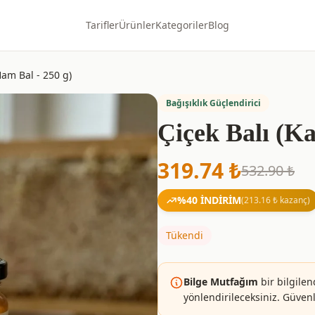
Tarifler
Ürünler
Kategoriler
Blog
Ham Bal - 250 g)
Bağışıklık Güçlendirici
Çiçek Balı (Ka
319.74
₺
532.90
₺
%
40
İNDİRİM
(
213.16
₺ kazanç)
Tükendi
Bilge Mutfağım
bir bilgilen
yönlendirileceksiniz. Güvenle