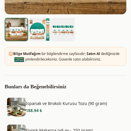
Bilge Mutfağım
bir bilgilendirme sayfasıdır;
Satın Al
dediğinizde
yönlendirileceksiniz. Güvenle satın alabilirsiniz.
Bunları da Beğenebilirsiniz
Ispanak ve Brokoli Kurusu Tozu (90 gram)
188.94
₺
Fiyonk Makarna (+8 ay - 250 gram)