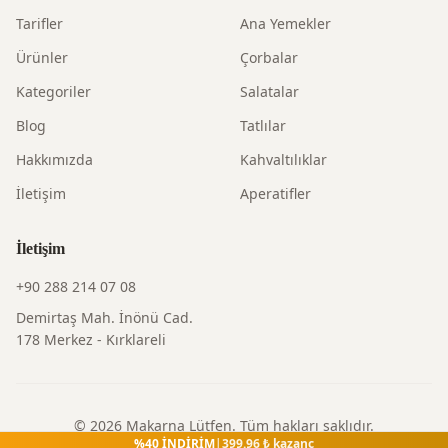
Tarifler
Ana Yemekler
Ürünler
Çorbalar
Kategoriler
Salatalar
Blog
Tatlılar
Hakkımızda
Kahvaltılıklar
İletişim
Aperatifler
İletişim
+90 288 214 07 08
Demirtaş Mah. İnönü Cad.
178 Merkez - Kırklareli
©
2026
Makarna Lütfen
. Tüm hakları saklıdır.
%
40
İNDİRİM
|
399.96
₺ kazanç
Gizlilik Politikası
|
Kullanım Şartları
|
İade Politikası