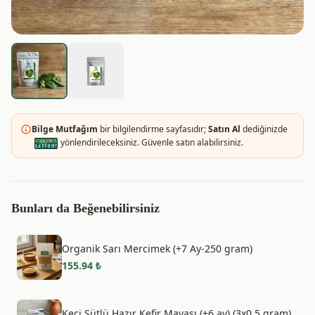
Bilge Mutfağım
bir bilgilendirme sayfasıdır;
Satın Al
dediğinizde
yönlendirileceksiniz. Güvenle satın alabilirsiniz.
Bunları da Beğenebilirsiniz
Organik Sarı Mercimek (+7 Ay-250 gram)
155.94
₺
Keçi Sütlü Hazır Kefir Mayası (+6 ay) (3x0,5 gram)