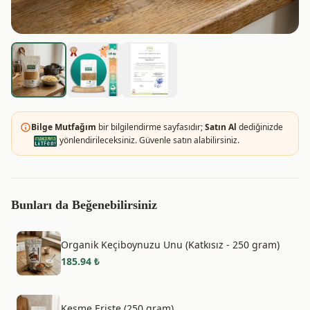
Bilge Mutfağım
bir bilgilendirme sayfasıdır;
Satın Al
dediğinizde
yönlendirileceksiniz. Güvenle satın alabilirsiniz.
Bunları da Beğenebilirsiniz
Organik Keçiboynuzu Unu (Katkısız - 250 gram)
185.94
₺
Kesme Erişte (250 gram)