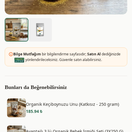
Bilge Mutfağım
bir bilgilendirme sayfasıdır;
Satın Al
dediğinizde
yönlendirileceksiniz. Güvenle satın alabilirsiniz.
Bunları da Beğenebilirsiniz
Organik Keçiboynuzu Unu (Katkısız - 250 gram)
185.94
₺
Avantajlı 3 lü Organik Bebek İrmiği Seti (3X250 G)