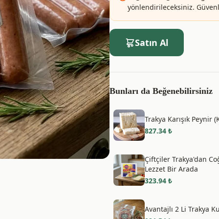
yönlendirileceksiniz. Güvenle
Satın Al
Bunları da Beğenebilirsiniz
Trakya Karışık Peynir 
827.34
₺
Çiftçiler Trakya'dan Co
Lezzet Bir Arada
323.94
₺
Avantajlı 2 Li Trakya 