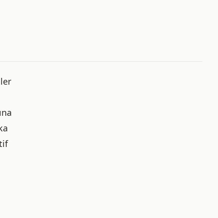
ler
ına
ka
tif