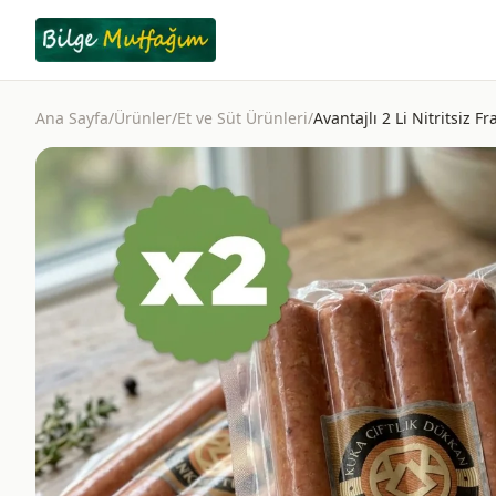
Ana Sayfa
/
Ürünler
/
Et ve Süt Ürünleri
/
Avantajlı 2 Li Nitritsiz 