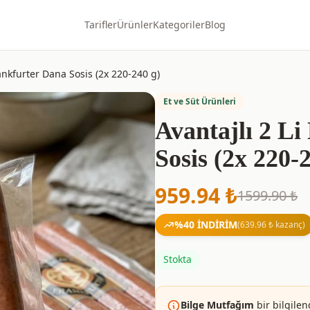
Tarifler
Ürünler
Kategoriler
Blog
Frankfurter Dana Sosis (2x 220-240 g)
Et ve Süt Ürünleri
Avantajlı 2 Li
Sosis (2x 220-
959.94
₺
1599.90
₺
%
40
İNDİRİM
(
639.96
₺ kazanç)
Stokta
Bilge Mutfağım
bir bilgilen