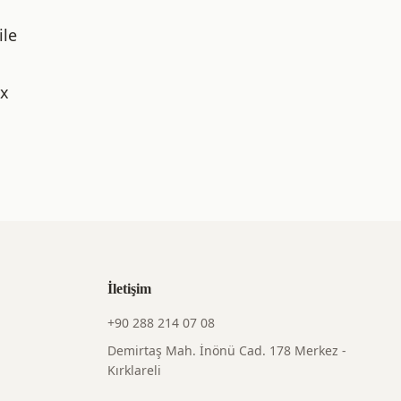
,
ile
2x
İletişim
+90 288 214 07 08
Demirtaş Mah. İnönü Cad. 178 Merkez -
Kırklareli