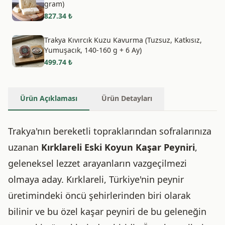
gram)
827.34
₺
Trakya Kıvırcık Kuzu Kavurma (Tuzsuz, Katkısız,
Yumuşacık, 140-160 g + 6 Ay)
499.74
₺
Ürün Açıklaması
Ürün Detayları
Trakya'nın bereketli topraklarından sofralarınıza
uzanan
Kırklareli Eski Koyun Kaşar Peyniri
,
geleneksel lezzet arayanların vazgeçilmezi
olmaya aday. Kırklareli, Türkiye'nin peynir
üretimindeki öncü şehirlerinden biri olarak
bilinir ve bu özel kaşar peyniri de bu geleneğin