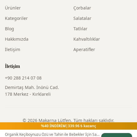
Ürünler
Çorbalar
Kategoriler
Salatalar
Blog
Tatlılar
Hakkımızda
Kahvaltılıklar
İletişim
Aperatifler
İletişim
+90 288 214 07 08
Demirtaş Mah. İnönü Cad.
178 Merkez - Kırklareli
©
2026
Makarna Lütfen
. Tüm hakları saklıdır.
%
40
İNDİRİM
|
339.96
₺ kazanç
Gizlilik Politikası
|
Kullanım Şartları
|
İade Politikası
Organik Keçiboynuzu Özü ve Tahin ile Bebekler İçin Sağlıklı Başlangıç Seti