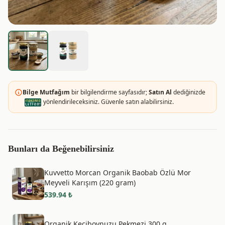
Bilge Mutfağım
bir bilgilendirme sayfasıdır;
Satın Al
dediğinizde
yönlendirileceksiniz. Güvenle satın alabilirsiniz.
Bunları da Beğenebilirsiniz
Kuvvetto Morcan Organik Baobab Özlü Mor
Meyveli Karışım (220 gram)
539.94
₺
Organik Keçiboynuzu Pekmezi 300 g