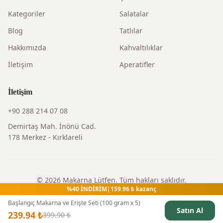
Kategoriler
Salatalar
Blog
Tatlılar
Hakkımızda
Kahvaltılıklar
İletişim
Aperatifler
İletişim
+90 288 214 07 08
Demirtaş Mah. İnönü Cad.
178 Merkez - Kırklareli
©
2026
Makarna Lütfen
. Tüm hakları saklıdır.
%
40
İNDİRİM
|
159.96
₺ kazanç
Gizlilik Politikası
|
Kullanım Şartları
|
İade Politikası
Başlangıç Makarna ve Erişte Seti (100 gram x 5)
Satın Al
239.94
₺
399.90
₺