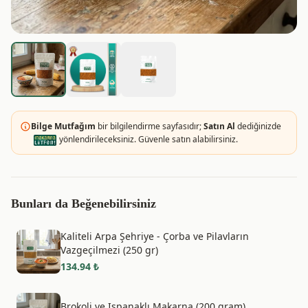
Bilge Mutfağım
bir bilgilendirme sayfasıdır;
Satın Al
dediğinizde
yönlendirileceksiniz. Güvenle satın alabilirsiniz.
Bunları da Beğenebilirsiniz
Kaliteli Arpa Şehriye - Çorba ve Pilavların
Vazgeçilmezi (250 gr)
134.94
₺
Brokoli ve Ispanaklı Makarna (200 gram)