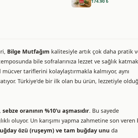
174.90
₺
ri,
Bilge Mutfağım
kalitesiyle artık çok daha pratik v
temposunda bile sofralarınıza lezzet ve sağlık katma
l mücver tariflerini kolaylaştırmakla kalmıyor, aynı
tıyor. Türkiye'de bir ilk olan bu ürün, lezzetiyle oldu
,
sebze oranının %10'u aşmasıdır
. Bu sayede
lıklı oluyor. Un karışımı yapma zahmetine son veren
uğday özü (ruşeym) ve tam buğday unu
da