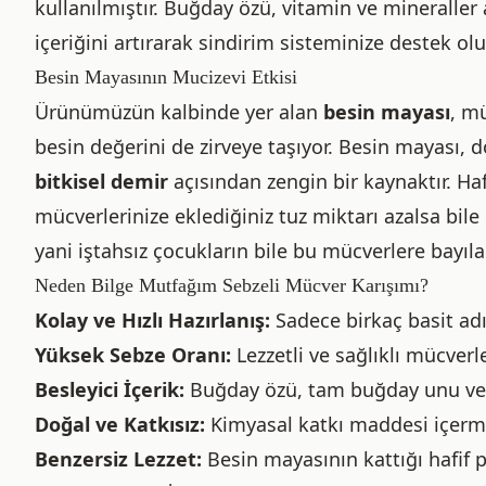
kullanılmıştır. Buğday özü, vitamin ve mineraller 
içeriğini artırarak sindirim sisteminize destek olu
Besin Mayasının Mucizevi Etkisi
Ürünümüzün kalbinde yer alan
besin mayası
, m
besin değerini de zirveye taşıyor. Besin mayası, 
bitkisel demir
açısından zengin bir kaynaktır. Ha
mücverlerinize eklediğiniz tuz miktarı azalsa bile 
yani iştahsız çocukların bile bu mücverlere bayıl
Neden Bilge Mutfağım Sebzeli Mücver Karışımı?
Kolay ve Hızlı Hazırlanış:
Sadece birkaç basit adı
Yüksek Sebze Oranı:
Lezzetli ve sağlıklı mücverle
Besleyici İçerik:
Buğday özü, tam buğday unu ve be
Doğal ve Katkısız:
Kimyasal katkı maddesi içermez
Benzersiz Lezzet:
Besin mayasının kattığı hafif pe