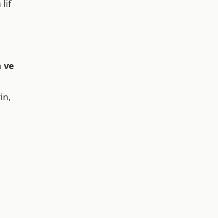
lif
m ve
in,