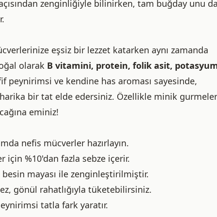
açısından zenginliğiyle bilinirken, tam buğday unu da 
r.
ücverlerinize eşsiz bir lezzet katarken aynı zamanda
doğal olarak
B vitamini, protein, folik asit, potasyu
fif peynirimsi ve kendine has aroması sayesinde,
harika bir tat elde edersiniz. Özellikle minik gurmeler
acağına eminiz!
mda nefis mücverler hazırlayın.
r için %10'dan fazla sebze içerir.
sin mayası ile zenginleştirilmiştir.
, gönül rahatlığıyla tüketebilirsiniz.
ynirimsi tatla fark yaratır.