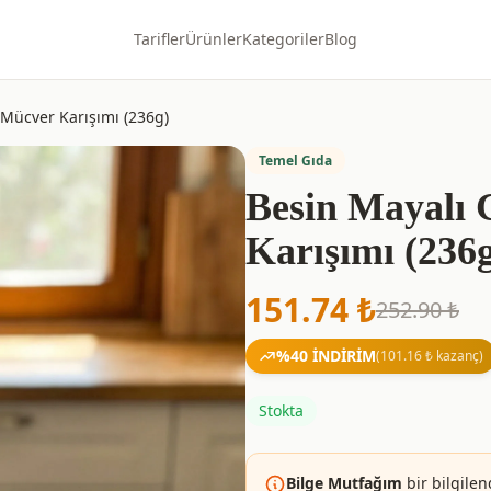
Tarifler
Ürünler
Kategoriler
Blog
 Mücver Karışımı (236g)
Temel Gıda
Besin Mayalı 
Karışımı (236
151.74
₺
252.90
₺
%
40
İNDİRİM
(
101.16
₺ kazanç)
Stokta
Bilge Mutfağım
bir bilgilen