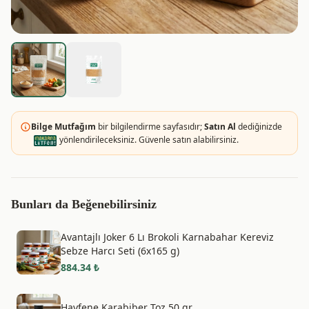
Bilge Mutfağım
bir bilgilendirme sayfasıdır;
Satın Al
dediğinizde
yönlendirileceksiniz. Güvenle satın alabilirsiniz.
Bunları da Beğenebilirsiniz
Avantajlı Joker 6 Lı Brokoli Karnabahar Kereviz
Sebze Harcı Seti (6x165 g)
884.34
₺
Hayfene Karabiber Toz 50 gr