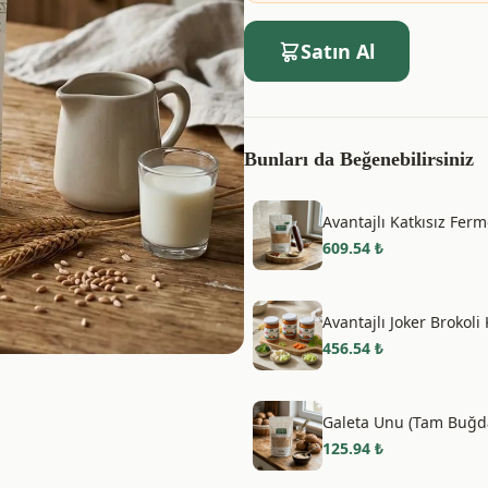
Satın Al
Bunları da Beğenebilirsiniz
Avantajlı Katkısız Fer
609.54
₺
Avantajlı Joker Brokol
456.54
₺
Galeta Unu (Tam Buğd
125.94
₺