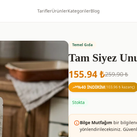
Tarifler
Ürünler
Kategoriler
Blog
Temel Gıda
Tam Siyez Unu
155.94
₺
259.90
₺
%
40
İNDİRİM
(
103.96
₺ kazanç)
Stokta
Bilge Mutfağım
bir bilgilen
yönlendirileceksiniz. Güvenle