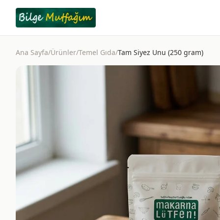
Ana Sayfa
/
Ürünler
/
Temel Gıda
/
Tam Siyez Unu (250 gram)