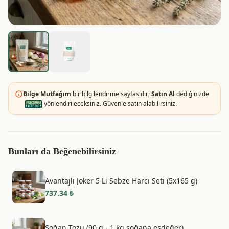
Bilge Mutfağım
bir bilgilendirme sayfasıdır;
Satın Al
dediğinizde
yönlendirileceksiniz. Güvenle satın alabilirsiniz.
Bunları da Beğenebilirsiniz
Avantajlı Joker 5 Li Sebze Harcı Seti (5x165 g)
737.34
₺
Soğan Tozu (90 g - 1 kg soğana eşdeğer)