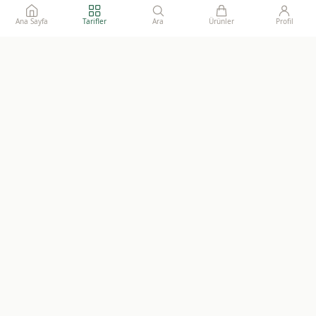
Ana Sayfa
Tarifler
Ara
Ürünler
Profil
Ailelerimize gönül rahatlığı ile sunacağımız, katkısız, doğal ve
sürdürülebilir gıdaların adresi.