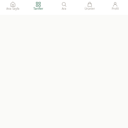
Ana Sayfa
Tarifler
Ara
Ürünler
Profil
Ailelerimize gönül rahatlığı ile sunacağımız, katkısız, doğal ve
sürdürülebilir gıdaların adresi.