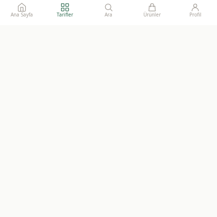
Ana Sayfa
Tarifler
Ara
Ürünler
Profil
Ailelerimize gönül rahatlığı ile sunacağımız, katkısız, doğal ve
sürdürülebilir gıdaların adresi.