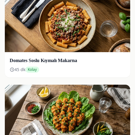
Domates Soslu Kıymalı Makarna
45
dk
Kolay