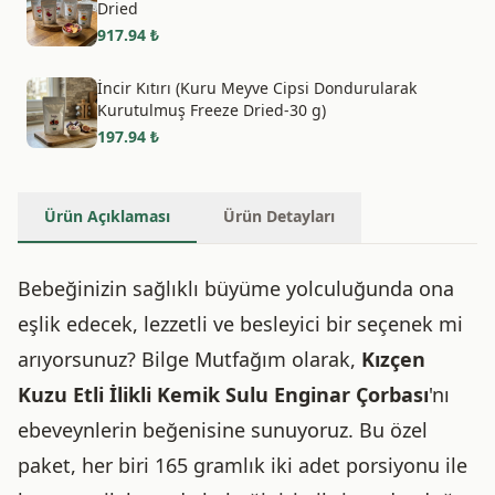
Dried
917.94
₺
İncir Kıtırı (Kuru Meyve Cipsi Dondurularak
Kurutulmuş Freeze Dried-30 g)
197.94
₺
Ürün Açıklaması
Ürün Detayları
Bebeğinizin sağlıklı büyüme yolculuğunda ona
eşlik edecek, lezzetli ve besleyici bir seçenek mi
arıyorsunuz? Bilge Mutfağım olarak,
Kızçen
Kuzu Etli İlikli Kemik Sulu Enginar Çorbası
'nı
ebeveynlerin beğenisine sunuyoruz. Bu özel
paket, her biri 165 gramlık iki adet porsiyonu ile