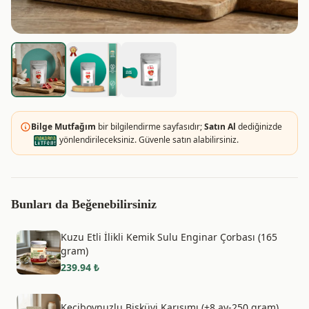
Bilge Mutfağım
bir bilgilendirme sayfasıdır;
Satın Al
dediğinizde
yönlendirileceksiniz. Güvenle satın alabilirsiniz.
Bunları da Beğenebilirsiniz
Kuzu Etli İlikli Kemik Sulu Enginar Çorbası (165
gram)
239.94
₺
Keçiboynuzlu Bisküvi Karışımı (+8 ay-250 gram)