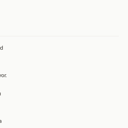
ed
or.
ı
a