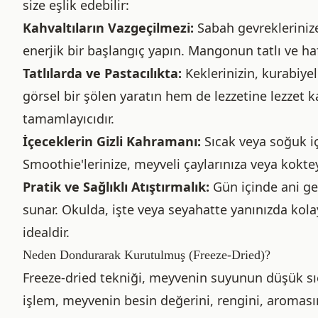
size eşlik edebilir:
Kahvaltıların Vazgeçilmezi:
Sabah gevrekleriniz
enerjik bir başlangıç yapın. Mangonun tatlı ve hafif
Tatlılarda ve Pastacılıkta:
Keklerinizin, kurabiyel
görsel bir şölen yaratın hem de lezzetine lezzet ka
tamamlayıcıdır.
İçeceklerin Gizli Kahramanı:
Sıcak veya soğuk içe
Smoothie'lerinize, meyveli çaylarınıza veya kokte
Pratik ve Sağlıklı Atıştırmalık:
Gün içinde ani gele
sunar. Okulda, işte veya seyahatte yanınızda kolay
idealdir.
Neden Dondurarak Kurutulmuş (Freeze-Dried)?
Freeze-dried tekniği, meyvenin suyunun düşük sıc
işlem, meyvenin besin değerini, rengini, aromas