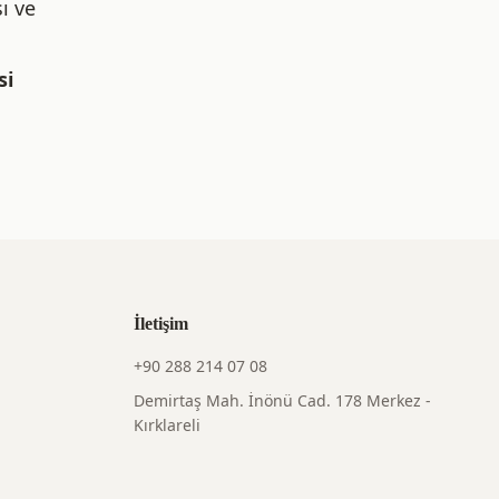
ı ve
si
İletişim
+90 288 214 07 08
Demirtaş Mah. İnönü Cad. 178 Merkez -
Kırklareli