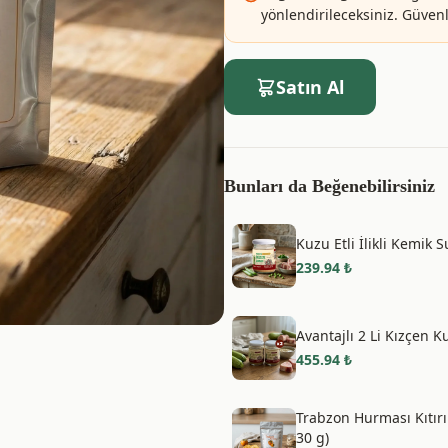
yönlendirileceksiniz. Güvenle
Satın Al
Bunları da Beğenebilirsiniz
Kuzu Etli İlikli Kemik 
239.94
₺
Avantajlı 2 Li Kızçen K
455.94
₺
Trabzon Hurması Kıtır
30 g)