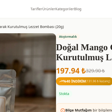
Tarifler
Ürünler
Kategoriler
Blog
arak Kurutulmuş Lezzet Bombası (20g)
Atıştırmalık
Doğal Mango C
Kurutulmuş Le
197.94
₺
329.90
₺
%
40
İNDİRİM
(
131.96
₺ kazanç)
Stokta
Bilge Mutfağım
bir bilgilen