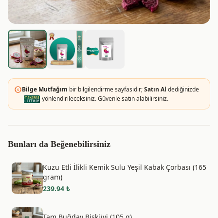
Bilge Mutfağım
bir bilgilendirme sayfasıdır;
Satın Al
dediğinizde
yönlendirileceksiniz. Güvenle satın alabilirsiniz.
Bunları da Beğenebilirsiniz
Kuzu Etli İlikli Kemik Sulu Yeşil Kabak Çorbası (165
gram)
239.94
₺
Tam Buğday Bisküvi (105 g)